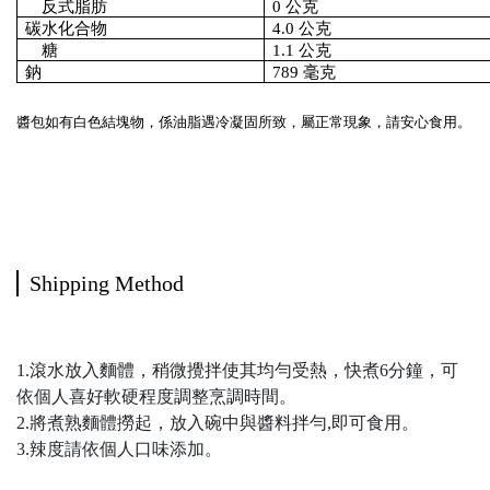
　反式脂肪
0 公克
碳水化合物
4.0 公克
　糖
1.1 公克
鈉
789 毫克
醬包如有白色結塊物，係油脂遇冷凝固所致，屬正常現象，請安心食用。
Shipping Method
1.滾水放入麵體，稍微攪拌使其均勻受熱，快煮6分鐘，可
依個人喜好軟硬程度調整烹調時間。
2.將煮熟麵體撈起，放入碗中與醬料拌勻,即可食用。
3.辣度請依個人口味添加。