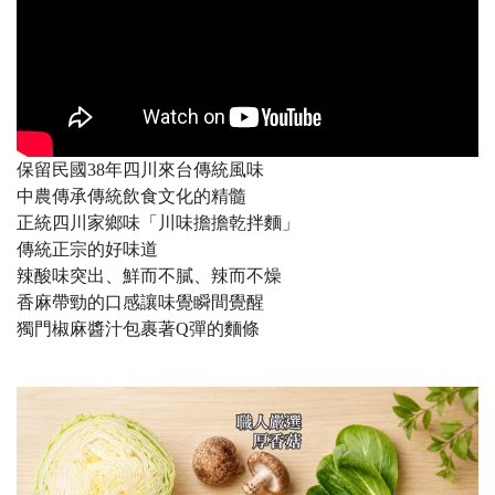
保留民國38年四川來台傳統風味
中農傳承傳統飲食文化的精髓
正統四川家鄉味「川味擔擔乾拌麵」
傳統正宗的好味道
辣酸味突出、鮮而不膩、辣而不燥
香麻帶勁的口感讓味覺瞬間覺醒
獨門椒麻醬汁包裹著Q彈的麵條