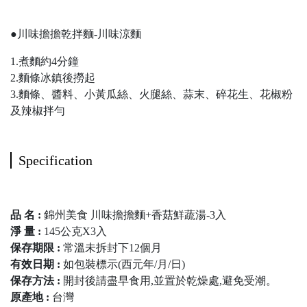
●川味擔擔乾拌麵-川味涼麵
1.煮麵約4分鐘
2.麵條冰鎮後撈起
3.麵條、醬料、小黃瓜絲、火腿絲、蒜末、碎花生、花椒粉
及辣椒拌勻
Specification
品 名 :
錦州美食 川味擔擔麵+香菇鮮蔬湯-3入
淨 量 :
145公克X3入
保存期限 :
常溫未拆封下12個月
有效日期 :
如包裝標示(西元年/月/日)
保存方法 :
開封後請盡早食用,並置於乾燥處,避免受潮。
原產地 :
台灣