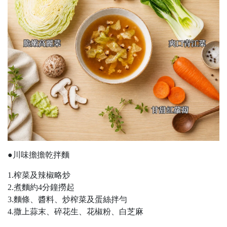
●川味擔擔乾拌麵
1.榨菜及辣椒略炒
2.煮麵約4分鐘撈起
3.麵條、醬料、炒榨菜及蛋絲拌勻
4.撒上蒜末、碎花生、花椒粉、白芝麻