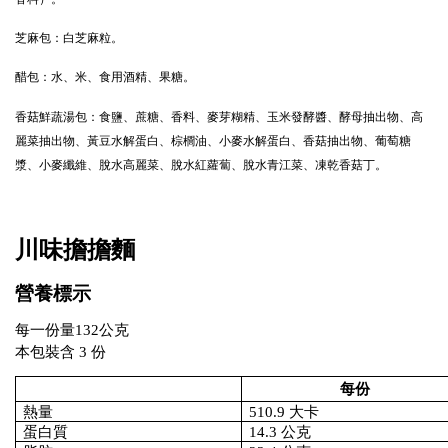
芝麻包：白芝麻粒。
醋包：水、米、食用酒精、果糖。
香菇鮮蔬湯包：食鹽、蔗糖、香料、麥芽糊精、玉米發酵醬、酵母抽出物、高
麗菜抽出物、黃豆水解蛋白、棕櫚油、小麥水解蛋白、香菇抽出物、葡萄糖
漿、小麥纖維、脫水高麗菜、脫水紅蘿蔔、脫水青江菜、凍乾香菇丁。
川味擔擔麵
營養標示
每一份量132公克
本包裝含 3 份
每份
熱量
510.9 大卡
蛋白質
14.3 公克