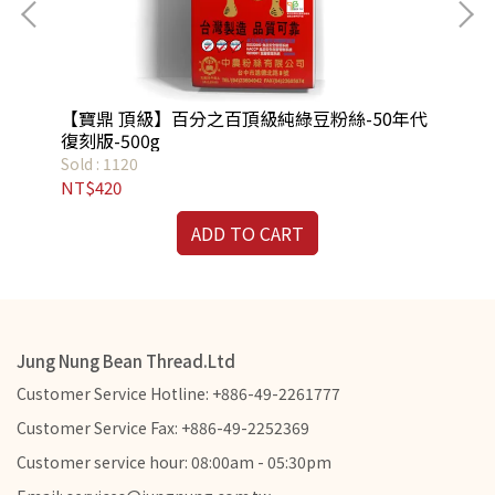
【寶鼎 頂級】百分之百頂級純綠豆粉絲-50年代
Ba
復刻版-500g
Ce
Sold : 1120
Sol
NT$420
NT
ADD TO CART
Jung Nung Bean Thread.Ltd
Customer Service Hotline: +886-49-2261777
Customer Service Fax: +886-49-2252369
Customer service hour: 08:00am - 05:30pm