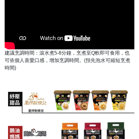
建議烹調時間：滾水煮5-8分鐘，烹煮至Q軟即可食用，也
可依個人喜愛口感，增加烹調時間。(預先泡水可縮短烹煮
時間)