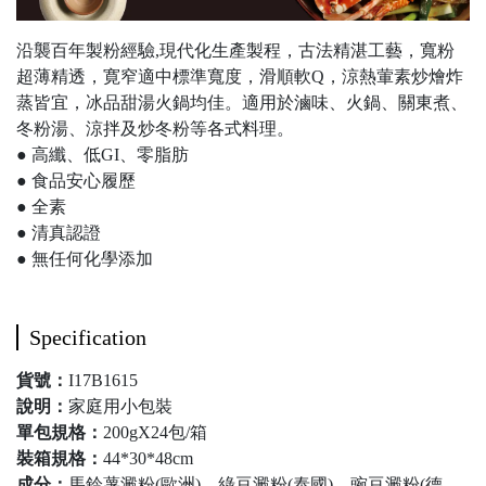
沿襲百年製粉經驗,現代化生產製程，古法精湛工藝，寬粉
超薄精透，寛窄適中標準寬度，滑順軟Q，涼熱葷素炒燴炸
蒸皆宜，冰品甜湯火鍋均佳。適用於滷味、火鍋、關東煮、
冬粉湯、涼拌及炒冬粉等各式料理。
● 高纖、低GI、零脂肪
● 食品安心履歷
● 全素
● 清真認證
● 無任何化學添加
Specification
貨號：
I17B1615
說明：
家庭用小包裝
單包規格：
200gX24包/箱
裝箱規格：
44*30*48cm
成分：
馬鈴薯澱粉(歐洲)、綠豆澱粉(泰國)、豌豆澱粉(德