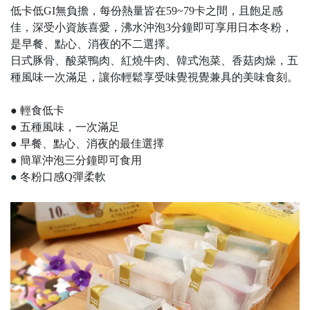
低卡低GI無負擔，每份熱量皆在59~79卡之間，且飽足感
佳，深受小資族喜愛，沸水沖泡3分鐘即可享用日本冬粉，
是早餐、點心、消夜的不二選擇。
日式豚骨、酸菜鴨肉、紅燒牛肉、韓式泡菜、香菇肉燥，五
種風味一次滿足，讓你輕鬆享受味覺視覺兼具的美味食刻。
● 輕食低卡
● 五種風味，一次滿足
● 早餐、點心、消夜的最佳選擇
● 簡單沖泡三分鐘即可食用
● 冬粉口感Q彈柔軟