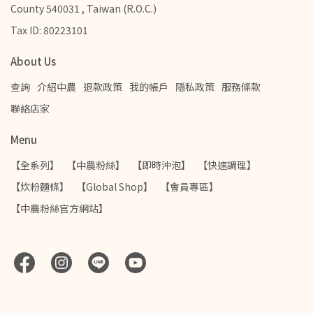
County 540031 , Taiwan (R.O.C.)
Tax ID: 80223101
About Us
查詢
介紹中農
退款政策
我的帳戶
隱私政策
服務條款
聯絡店家
Menu
【全系列】
【中農粉絲】
【即時沖泡】
【快速調理】
【炊粉麵條】
【Global Shop】
【會員專區】
【中農粉絲官方網站】