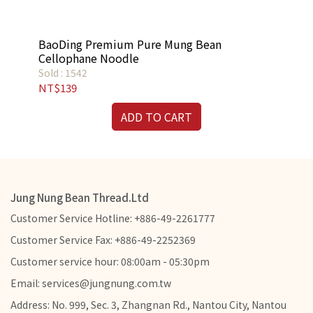
BaoDing Premium Pure Mung Bean
【
Cellophane Noodle
Sold : 1542
Sold
NT$139
NT
ADD TO CART
Jung Nung Bean Thread.Ltd
Customer Service Hotline: +886-49-2261777
Customer Service Fax: +886-49-2252369
Customer service hour: 08:00am - 05:30pm
Email: services@jungnung.com.tw
Address: No. 999, Sec. 3, Zhangnan Rd., Nantou City, Nantou