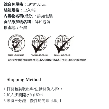
綜合包規格：
19*8*32 cm
裝箱規格：
12入/箱
內容物名稱(成分)
：詳如包裝
食品添加物名稱：
詳如包裝
原產地：
台灣
Shipping Method
1.打開包裝取出料包,撕開倒入杯中
2.加入沸騰開水約160ml
3.等待三分鐘，攪拌均勻即可享用