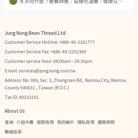
5
冬天吃什麼？營養師推：這樣吃溫暖、健康又⋯
Jung Nung Bean Thread.Ltd
Customer Service Hotline: +886-49-2261777
Customer Service Fax: +886-49-2252369
Customer service hour: 08:00am - 05:30pm
Email: services@jungnung.com.tw
Address: No. 999, Sec. 3, Zhangnan Rd., Nantou City, Nantou
County 540031 , Taiwan (R.O.C.)
Tax ID: 80223101
About Us
查詢
介紹中農
退款政策
我的帳戶
隱私政策
服務條款
聯絡店家