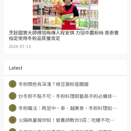
烹飪國寶大師傅培梅傳人程安琪 力挺中農粉絲 鼎泰豐
指定使用冬粉品質獲肯定
2026-07-13
Latest
1
冬粉顏色有深淺？綠豆澱粉是關鍵
2
炒冬粉不黏不坨，冬粉料理廚藝高手的必備技⋯
3
冬粉魔法：跨足中、泰、越美食，冬粉料理如⋯
4
火鍋熱量報你知！營養師教你3招：吃暖不吃⋯