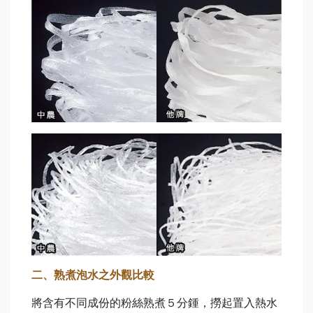
二、熟煮泡水之外觀比較
將含有不同成份的粉絲熟煮５分鍾，撈起置入熱水