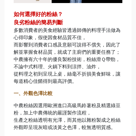
如何選擇好的粉絲？
良劣粉絲的簡易判斷
多數消費者的美食經驗皆透過師傳的料理手法做為
心得印象，假使因食材品質不佳，
而影響到消費者口感及意願可說得不償失，因此了
解並掌握食材品質，就成了主廚們的重要任務了；
中農擁有六十年的優良製粉技術，粉絲滑Ｑ帶勁，
不論中式料理、火鍋下料到涼拌、油炸，
從料理之初到呈現上桌，絲毫不折損美食鮮味，讓
每道精心佳餚得到最高評價。
一、外觀色澤比較
中農粉絲因選用歐洲進口高級馬鈴薯粉及精選綠豆
粉，加上中農傳統的嚴謹製作流程，
生產之粉絲透明有光澤，而其他以雜粉製成之粉絲
外觀即呈現灰暗或淡黃之色澤，較無透明質感。