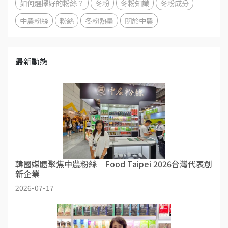
如何選擇好的粉絲？
冬粉
冬粉知識
冬粉成分
中農粉絲
粉絲
冬粉熱量
關於中農
最新動態
韓國媒體聚焦中農粉絲｜Food Taipei 2026台灣代表創
新企業
2026-07-17