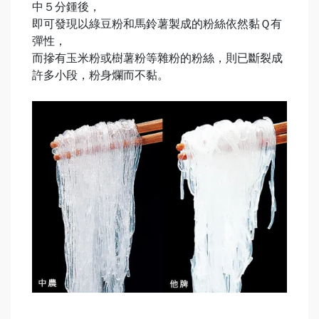
中５分鍾後，
即可發現以綠豆粉和馬鈴薯製成的粉絲依然黏Ｑ有
彈性，
而摻有玉米粉或樹薯粉等雜粉的粉絲，則已斷裂成
許多小段，粉身爛而不黏。