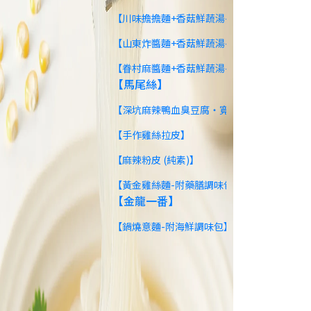
【川味擔擔麵+香菇鮮蔬湯-3入】
【山東炸醬麵+香菇鮮蔬湯-3入】
【眷村麻醬麵+香菇鮮蔬湯-3入】
【馬尾絲】
【深坑麻辣鴨血臭豆腐‧寬粉】
【手作雞絲拉皮】
【麻辣粉皮 (純素)】
【黃金雞絲麵-附藥膳調味包】
【金龍一番】
【鍋燒意麵-附海鮮調味包】
【炊粉麵條】